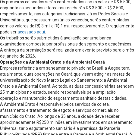
Os primeiros colocados serão contemplados com o valor de R$ 5.500,
enquanto os segundos e terceiros receberão R$ 3.500 e R$ 2.500,
respectivamente, nas categorias tradicionais. Já as Redes Sociais e
Universitário, que possuem um único vencedor, serão contempladas
com os valores de R$ 3 mil e R$ 1 mil, respectivamente. O regulamento
pode ser
acessado aqui
.
Os trabalhos serão submetidos à avaliação por uma banca
examinadora composta por profissionais do segmento e acadêmicos.
A entrega da premiação será realizada em evento previsto para o mês
de janeiro de 2026.
Operações da Ambiental Crato e da Ambiental Ceará
Empresa referência em saneamento privado no Brasil, a Aegea tem,
atualmente, duas operações no Ceará que visam atingir as metas de
universalização do Novo Marco Legal do Saneamento: a Ambiental
Crato e a Ambiental Ceará. Ao todo, as duas concessionárias atendem
25 municípios no estado, sendo responsáveis pela ampliação,
operação e manutenção do esgotamento sanitário destas cidades.
A Ambiental Crato é responsável pelos serviços de coleta,
afastamento e tratamento de esgoto e serviços comerciais no
município do Crato. Ao longo de 35 anos, a cidade deve receber
aproximadamente R$250 milhões em investimentos em saneamento.
Universalizar o esgotamento sanitário é a premissa da Parceria
Público-Privada (PPP) firmada entre a Cagece e a Ambiental Ceará. A