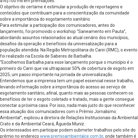
a R$100 mil em premiações.
O objetivo do certame é estimular a produção de reportagens e
conteúdos que contribuam para a conscientização da comunidade
sobre a importância do esgotamento sanitário.
Para estimular a participação dos comunicadores, antes do
lançamento, foi promovido o workshop “Saneamento em Pauta”,
abordando assuntos relacionados ao atual cenário dos municípios,
desafios da operação e benefícios da universalização para a
população atendida. Na Região Metropolitana do Cariri (RMC), o evento
foi realizado na Escola de Saberes de Barbalha.
“Escolhemos Barbalha para esse lançamento porque o município é o
primeiro do Cariri que vai ultrapassar 50% de cobertura de esgoto em
2025, um passo importante na jornada de universalização.
Entendemos que a imprensa tem um papel essencial nesse trabalho,
levando informação sobre a importância do acesso ao serviço de
esgotamento sanitário, afinal, quanto mais as pessoas conhecem os
benefícios de ter o esgoto coletado e tratado, mais a gente consegue
conectar a próxima casa. Por isso, nada mais justo do que reconhecer
essa atuação dos comunicadores com o Prêmio Jornalismo
Ambiental”, explicou a diretora de Relações Institucionais da Ambiental
Crato e da Ambiental Ceará, Águeda Muniz.
Os interessados em participar podem submeter trabalhos pelo site do
prêmio no endereço
www.premioambientalce.com.br
, onde também é