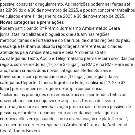
possível consultar o regulamento. As inscrições podem ser feitas até
às 23h59 do dia 30 de novembro de 2025, e podem concorrer trabalhos
veiculados entre 1º de janeiro de 2025 e 30 de novembro de 2025.
Novas categorias e premiações
Podem participar do 2º Prêmio Jornalismo Ambiental do Ceará
jornalistas, radialistas e blogueiros que atuam nas regiões
metropolitanas de Fortaleza e do Cariri, ou de outras regiões do país,
desde que tenham publicado reportagens referentes às cidades
atendidas pela Ambiental Ceará e pela Ambiental Crato.
As categorias Texto, Áudio e Telejornalismo permanecem divididas por
região, com vencedores (1º, 2º e 3º lugar) na RMC e na RMF. Para este
ano, foram criadas duas novas categorias: Redes Sociais e
Universitário, com premiação única (1º lugar) por região. Já as
categorias Repórter Cinematográfico e Fotojornalismo (1º, 2º e 3º
lugar) permanecem no regime de ampla concorrência.
“Incluímos as produções em redes sociais e os conteúdos feitos por
universitários com o objetivo de ampliar as formas de levar a
informação sobre a universalização para o maior número possível de
pessoas, e também reconhecendo as mudanças pelas quais a
comunicação vem passando, com a diversificação de plataformas”,
acrescentou o gerente regional da Ambiental Crato e da Ambiental
Ceará, Tadeu Bezerra.