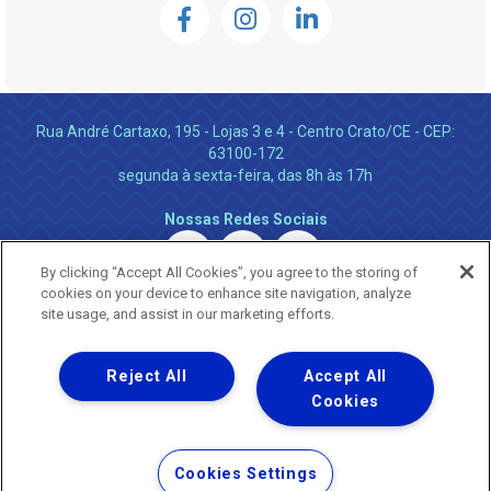
Rua André Cartaxo, 195 - Lojas 3 e 4 - Centro Crato/CE - CEP:
63100-172
segunda à sexta-feira, das 8h às 17h
Nossas Redes Sociais
By clicking “Accept All Cookies”, you agree to the storing of
cookies on your device to enhance site navigation, analyze
site usage, and assist in our marketing efforts.
Reject All
Accept All
Uma empresa
Copyright ® 2026 - Todos os Direitos Reservados.
Cookies
Nossa natureza movimenta a vida
Termos Gerais de Uso de Sites e Aplicativos
Cookies Settings
Política de Privacidade e Proteção de Dados