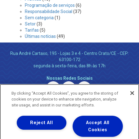
Programação de serviços
(6)
Responsabilidade Social
(37)
Sem categoria
(1)
Setor
(3)
Tarifas
(5)
Últimas notícias
(49)
Rua André Cartaxo, 195 - Lojas 3 e 4 - Centro Crato/CE - CEP:
63100-172
segunda à sexta-feira, das 8h às 17h
Nossas Redes Sociais
By clicking “Accept All Cookies”, you agree to the storing of
cookies on your device to enhance site navigation, analyze
site usage, and assist in our marketing efforts.
Reject All
Accept All
Uma empresa
Copyright ® 2026 - Todos os Direitos Reservados.
Cookies
Nossa natureza movimenta a vida