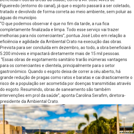
Figueiredo (entorno do canal), já que o esgoto passará a ser coletado,
tratado e devolvido de forma correta ao meio ambiente, sem poluir as
águas do município.
“O que podemos observar é que no fim da tarde, a rua fica
completamente finalizada e limpa. Todo esse serviço vai trazer
melhorias para nós comerciantes”, pontua José Lobo em relação a
eficiência e agilidade da Ambiental Crato na execução das obras.
Prevista para ser concluída em dezembro, ao todo, a obra beneficiará
5.200 imóveis e impactará diretamente mais de 15 mil pessoas.
“Essas obras de esgotamento sanitário trarão inúmeras vantagens
para os comerciantes e clientela, principalmente para o setor
gastronômico. Quando o esgoto deixa de correr a céu aberto, há
grande redução de pragas como ratos e baratas e cai drasticamente o
risco de a população ser acometida por doenças transmitidas através
do esgoto. Resumindo, obras de saneamento são também
intervenções em prol da saúde”, aponta Carolina Serafim, diretora-
presidente da Ambiental Crato.