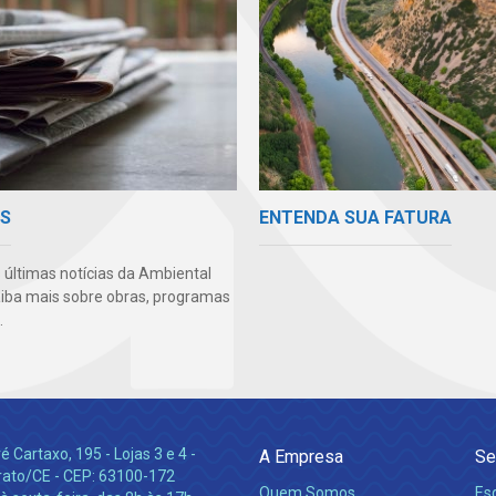
ENTENDA SUA FATURA
AS
 últimas notícias da Ambiental
aiba mais sobre obras, programas
.
 Cartaxo, 195 - Lojas 3 e 4 -
A Empresa
Se
rato/CE - CEP: 63100-172
Quem Somos
Es