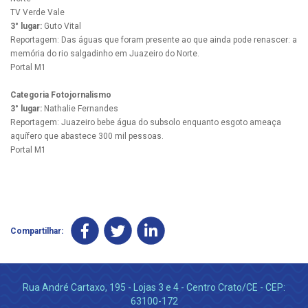
TV Verde Vale
3° lugar:
Guto Vital
Reportagem: Das águas que foram presente ao que ainda pode renascer: a
memória do rio salgadinho em Juazeiro do Norte.
Portal M1
Categoria Fotojornalismo
3° lugar:
Nathalie Fernandes
Reportagem: Juazeiro bebe água do subsolo enquanto esgoto ameaça
aquífero que abastece 300 mil pessoas.
Portal M1
Compartilhar:
Rua André Cartaxo, 195 - Lojas 3 e 4 - Centro Crato/CE - CEP:
63100-172