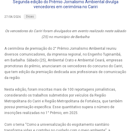
Segunda edição do Prêmio Jornalismo Ambiental divulga
vencedores em cerimônia no Cariri
Dicas
27/04/2026
Os vencedores do Cariri foram divulgados em evento realizado neste sábado
(25) no município de Barbalha
A cerimônia de premiação do 2° Prêmio Jornalismo Ambiental reuniu
diversos comunicadores, da imprensa regional, no Engenho Tupinambá,
em Barbalha. Sábado (25), Ambiental Crato e Ambiental Ceará, empresas
promotoras do prêmio, anunciaram os vencedores do concurso do Cariri,
que tem edição da premiação dedicada aos profissionais de comunicação
da região.
Nesta edição, foram inscritas mais de 100 reportagens jornalísticas,
considerando os trabalhos submetidos por veículos da Região
Metropolitana do Cariri e Região Metropolitana de Fortaleza, que também
possui premiação específica. Esse quantitativo supera o número de
inscrições realizadas no 1° Prêmio, em 2025.
Com o tema “Como a universalização do esgotamento sanitário
transforma vidas e contribui no cuidado com o meio ambiente”, a